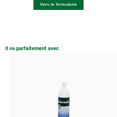
Vers le formulaire
Ignorer la galerie de produits
Il va parfaitement avec