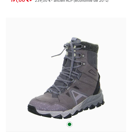
191,00 €*
239,00 €*
ancien RLP
(économie de 20%)
vert
Couleurs