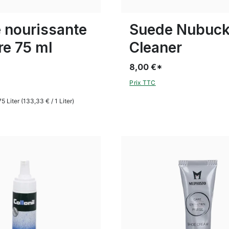
 nourissante
Suede Nubuc
re 75 ml
Cleaner
8,00 €*
Prix TTC
75 Liter
(133,33 € / 1 Liter)