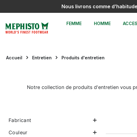
Nous livrons comme d’habitud
sser au contenu principal
Passer à la recherche
Passer à la navigation principale
FEMME
HOMME
ACCES
Accueil
Entretien
Produits d'entretien
Notre collection de produits d'entretien vous
Fabricant
Couleur