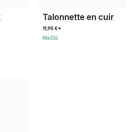
Disponible en plusieurs tailles
k
Talonnette en cuir
11,95 €*
Prix TTC