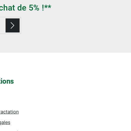
chat de 5% !**
tions
ractation
gales