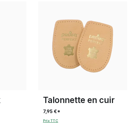
L
S
XL
k
Talonnette en cuir
7,95 €*
Prix TTC