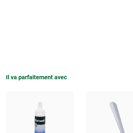
Ignorer la galerie de produits
Il va parfaitement avec