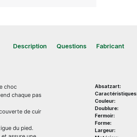
Description
Questions
Fabricant
Absatzart:
de choc
Caractéristiques
 rend chaque pas
Couleur:
Doublure:
couverte de cuir
Fermoir:
Forme:
tigue du pied.
Largeur:
d et assure une