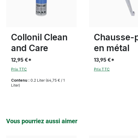
Collonil Clean
Chausse-
and Care
en métal
12,95 €*
13,95 €*
Prix TTC
Prix TTC
Contenu :
0.2 Liter
(64,75 € / 1
Liter)
Ignorer la galerie de produits
Vous pourriez aussi aimer