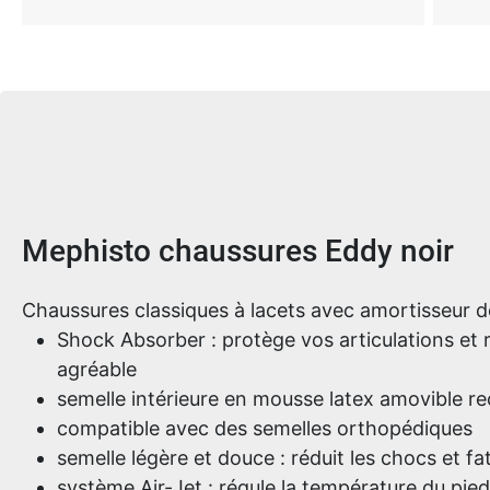
Informations sur le produit
Mephisto chaussures Eddy noir
Chaussures classiques à lacets avec amortisseur 
Shock Absorber : protège vos articulations et
agréable
semelle intérieure en mousse latex amovible re
compatible avec des semelles orthopédiques
semelle légère et douce : réduit les chocs et fa
système Air-Jet : régule la température du pie