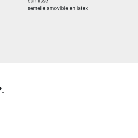
cuir lisse
semelle amovible en latex
?
.