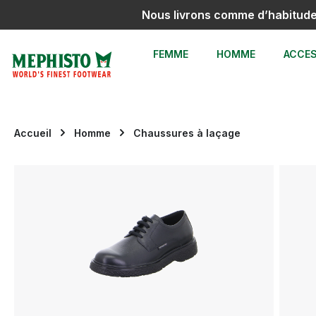
Nous livrons comme d’habitud
sser au contenu principal
Passer à la recherche
Passer à la navigation principale
FEMME
HOMME
ACCES
Accueil
Homme
Chaussures à laçage
Ignorer la galerie d'images