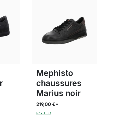
blanc
Couleurs
 tailles
8½
9
9½
Mephisto
r
chaussures
Marius noir
219,00 €*
Prix TTC