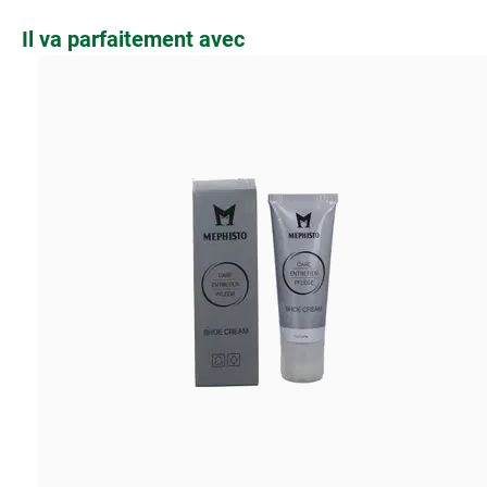
Ignorer la galerie de produits
Il va parfaitement avec