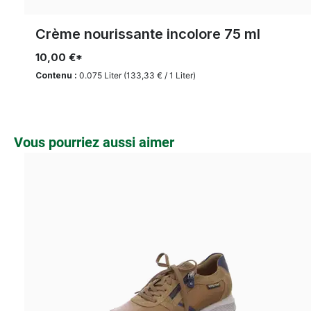
Crème nourissante incolore 75 ml
10,00 €*
Contenu :
0.075 Liter
(133,33 € / 1 Liter)
Ignorer la galerie de produits
Vous pourriez aussi aimer