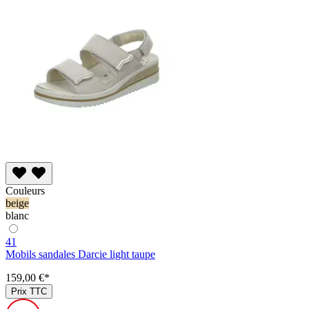
Couleurs
beige
blanc
41
Mobils sandales Darcie light taupe
159,00 €*
Prix TTC