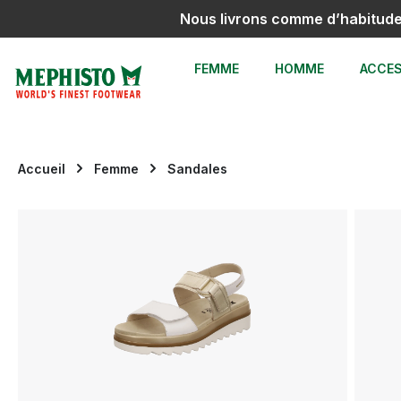
Nous livrons comme d’habitud
sser au contenu principal
Passer à la recherche
Passer à la navigation principale
FEMME
HOMME
ACCES
Accueil
Femme
Sandales
Ignorer la galerie d'images