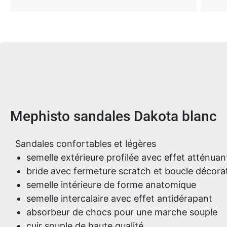
Informations sur le produit
Mephisto sandales Dakota blanc
Sandales confortables et légères
semelle extérieure profilée avec effet atténuan
bride avec fermeture scratch et boucle décora
semelle intérieure de forme anatomique
semelle intercalaire avec effet antidérapant
absorbeur de chocs pour une marche souple
cuir souple de haute qualité