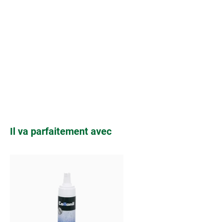
Ignorer la galerie de produits
Il va parfaitement avec