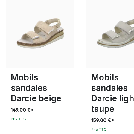
beige
blanc
beige
blan
Couleurs
Couleurs
38
39
41
41
Mobils
Mobils
sandales
sandales
Darcie beige
Darcie ligh
taupe
149,00 €*
Prix TTC
159,00 €*
Prix TTC