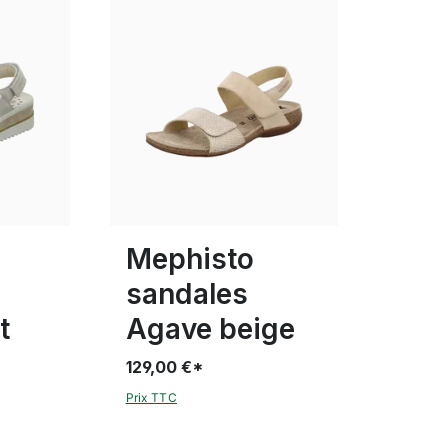
c
noir
Couleurs
38
Mephisto
sandales
t
Agave beige
129,00 €*
Prix TTC