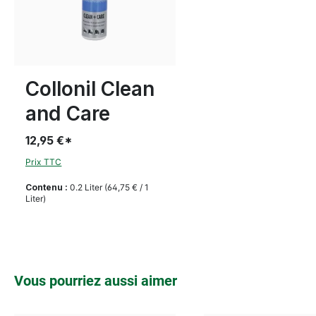
Collonil Clean
and Care
12,95 €*
Prix TTC
Contenu :
0.2 Liter
(64,75 € / 1
Liter)
Ignorer la galerie de produits
Vous pourriez aussi aimer