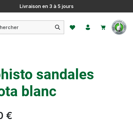
Livraison en 3 à 5 jours
Vous avez 0 articles dans votr
histo sandales
ota blanc
0 €