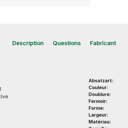
Description
Questions
Fabricant
Absatzart:
Couleur:
t
Doublure:
tive
Fermoir:
Forme:
Largeur:
Matériau: