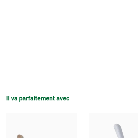
Ignorer la galerie de produits
Il va parfaitement avec