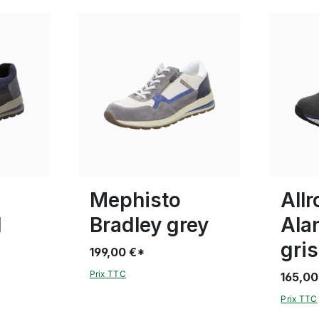
11 Couleurs
 tailles
Disponible en plusieurs tailles
7½
Mephisto
All
l
Bradley grey
Ala
gris
199,00 €*
Prix TTC
165,00
Prix TTC