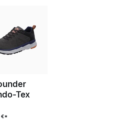
rounder
ndo-Tex
 €*