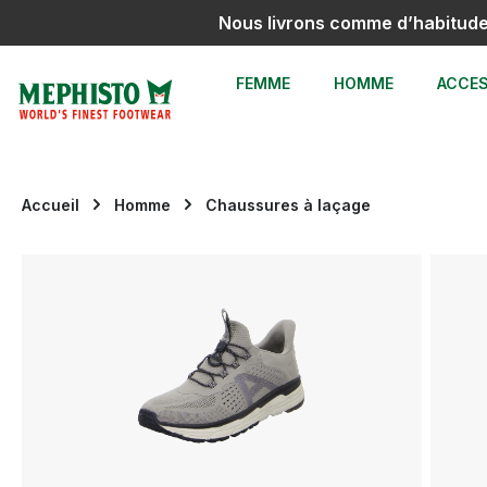
Nous livrons comme d’habitud
sser au contenu principal
Passer à la recherche
Passer à la navigation principale
FEMME
HOMME
ACCES
Accueil
Homme
Chaussures à laçage
Ignorer la galerie d'images