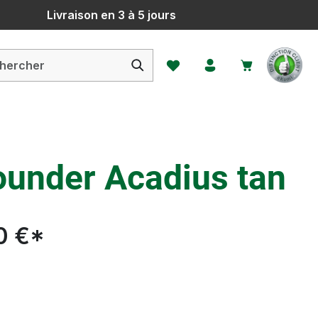
Livraison en 3 à 5 jours
Vous avez 0 articles dans votr
ounder Acadius tan
0 €*