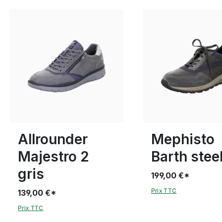
marron
Couleurs
6½
7
10
Disponible en plusieurs
Allrounder
Mephisto
Majestro 2
Barth stee
gris
199,00 €*
Prix TTC
139,00 €*
Prix TTC