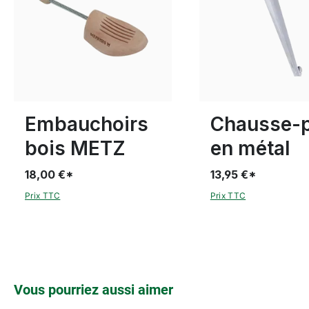
Disponible en plusieurs tailles
Embauchoirs
Chausse-
bois METZ
en métal
18,00 €*
13,95 €*
Prix TTC
Prix TTC
Ignorer la galerie de produits
Vous pourriez aussi aimer