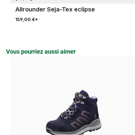
Allrounder Seja-Tex eclipse
159,00 €*
Ignorer la galerie de produits
Vous pourriez aussi aimer