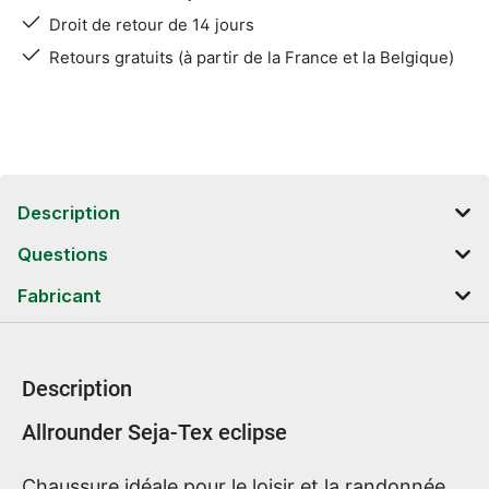
Droit de retour de 14 jours
Retours gratuits (à partir de la France et la Belgique)
Description
Questions
Fabricant
Description
Informations sur le produit
Allrounder Seja-Tex eclipse
Chaussure idéale pour le loisir et la randonnée