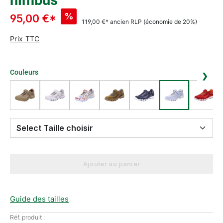
nimbus
%
95,00 €*
119,00 €*
ancien RLP
(économie de 20%)
Prix TTC
Couleurs
❯
Select Taille choisir
Ajouter au panier
Guide des tailles
Réf. produit :