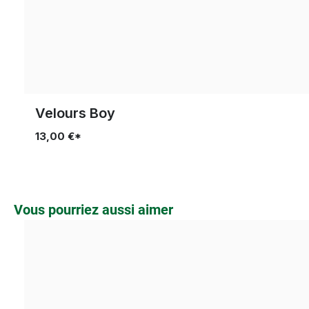
Velours Boy
13,00 €*
Ignorer la galerie de produits
Vous pourriez aussi aimer