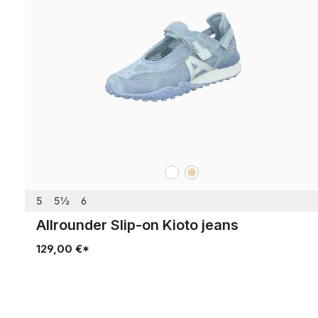
blanc
beige
Couleurs
5
5½
6
Allrounder Slip-on Kioto jeans
129,00 €*