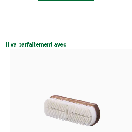
Ignorer la galerie de produits
Il va parfaitement avec