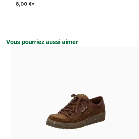
8,00 €*
Ignorer la galerie de produits
Vous pourriez aussi aimer