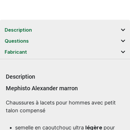
Description
Questions
Fabricant
Description
Informations sur le produit
Mephisto Alexander marron
Chaussures à lacets pour hommes avec petit
talon compensé
semelle en caoutchouc ultra
légère
pour