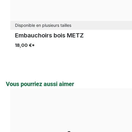
Disponible en plusieurs tailles
Embauchoirs bois METZ
18,00 €*
Ignorer la galerie de produits
Vous pourriez aussi aimer