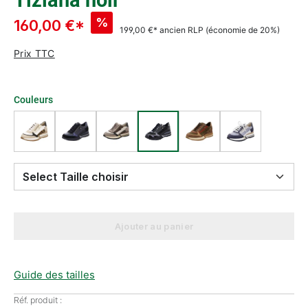
Tiziana noir
%
160,00 €*
199,00 €*
ancien RLP
(économie de 20%)
Prix TTC
Couleurs
Select Taille choisir
Ajouter au panier
Guide des tailles
Réf. produit :