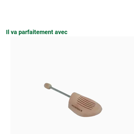
Ignorer la galerie de produits
Il va parfaitement avec