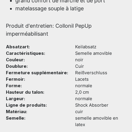
grand confort de marche et de port
matelassage souple à latige
Produit d'entretien: Collonil PepUp
imperméabilisant
Absatzart:
Keilabsatz
Caractéristiques:
Semelle amovible
Couleur:
noir
Doublure:
Cuir
Fermeture supplémentaire:
Reißverschluss
Fermoir:
Lacets
Forme:
normale
Hauteur du talon:
2,0 cm
Largeur:
normale
Ligne de produits:
Shock Absorber
Matériau:
cuir
Semelle:
semelle amovible en
latex