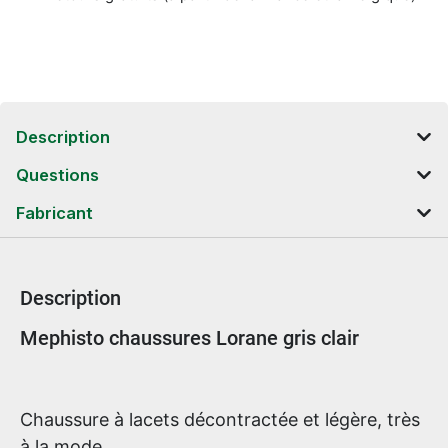
Description
Questions
Fabricant
Description
Informations sur le produit
Mephisto chaussures Lorane gris clair
Chaussure à lacets décontractée et légère, très
à la mode