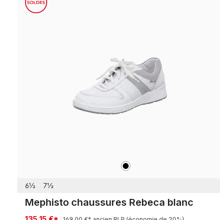
noir
Couleurs
6½
7½
Mephisto chaussures Rebeca blanc
135,15 €*
169,00 €*
ancien RLP
(économie de 20%)