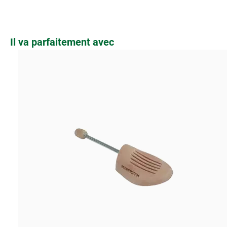
Ignorer la galerie de produits
Il va parfaitement avec