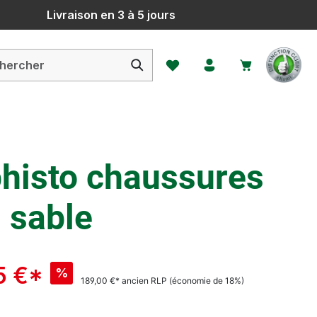
Livraison en 3 à 5 jours
Vous avez 0 articles dans votr
histo chaussures
 sable
5 €*
%
189,00 €*
ancien RLP
(économie de 18%)