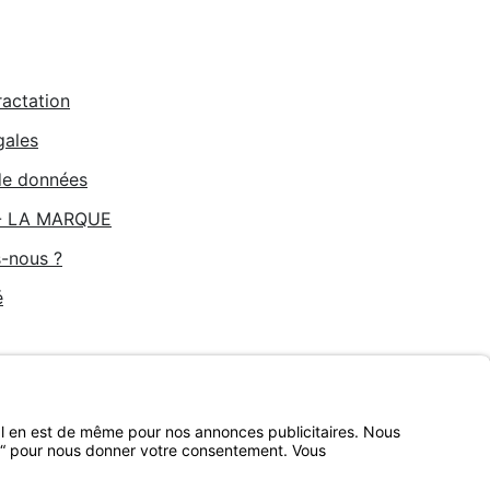
ractation
gales
de données
- LA MARQUE
-nous ?
é