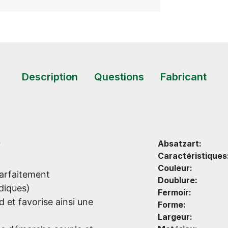
Description
Questions
Fabricant
Absatzart:
r
Caractéristiques
Couleur:
parfaitement
Doublure:
diques)
Fermoir:
d et favorise ainsi une
Forme:
Largeur: