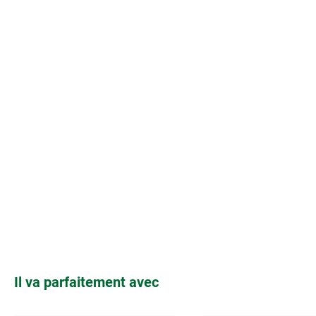
Ignorer la galerie de produits
Il va parfaitement avec