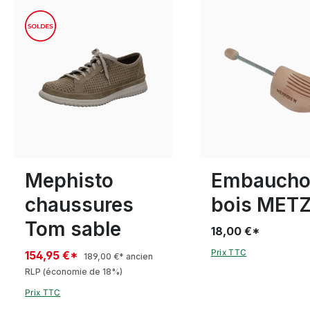
8½
9
Disponible en plusieurs
Mephisto
Embaucho
chaussures
bois MET
Tom sable
18,00 €*
Prix TTC
154,95 €*
189,00 €*
ancien
RLP
(économie de 18%)
Prix TTC