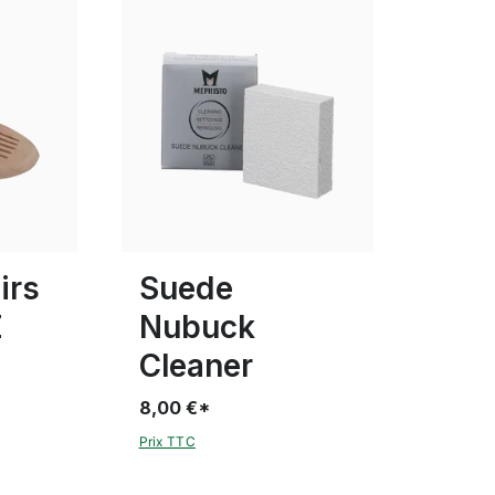
 tailles
irs
Suede
Z
Nubuck
Cleaner
8,00 €*
Prix TTC