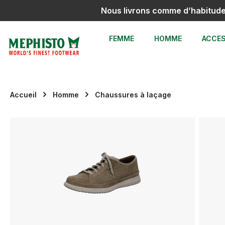
Nous livrons comme d’habitud
sser au contenu principal
Passer à la recherche
Passer à la navigation principale
FEMME
HOMME
ACCES
Accueil
Homme
Chaussures à laçage
Ignorer la galerie d'images