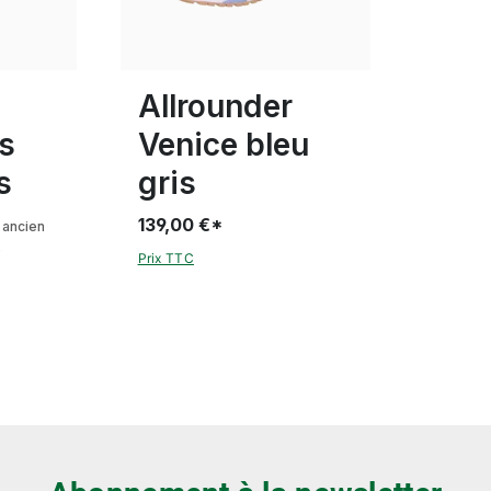
ron
blanc
noir
rose
Couleurs
 tailles
Disponible en plusieurs tailles
Allrounder
s
Venice bleu
s
gris
139,00 €*
ancien
)
Prix TTC