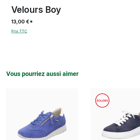
Velours Boy
13,00 €*
Prix TTC
Ignorer la galerie de produits
Vous pourriez aussi aimer