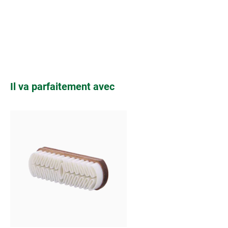
Ignorer la galerie de produits
Il va parfaitement avec