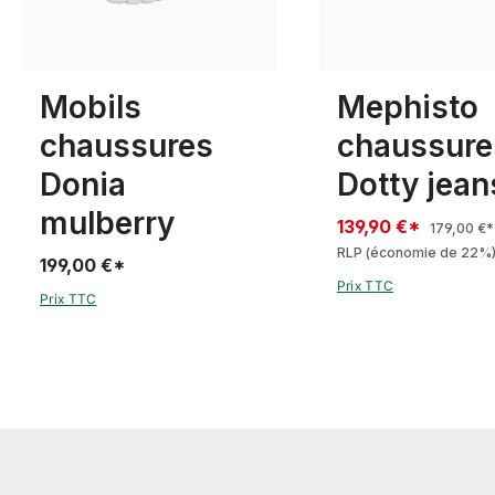
or
mar
Couleurs
8 Couleurs
Disponible en plusieurs tailles
Disponible en plusieurs
Mobils
Mephisto
chaussures
chaussure
Donia
Dotty jean
mulberry
139,90 €*
179,00 €*
RLP
(économie de 22%
199,00 €*
Prix TTC
Prix TTC