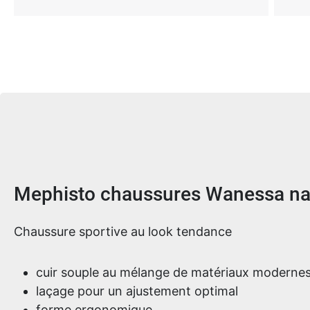
Informations sur le produit
Mephisto chaussures Wanessa n
Chaussure sportive au look tendance
cuir souple au mélange de matériaux moderne
laçage pour un ajustement optimal
forme ergonomique