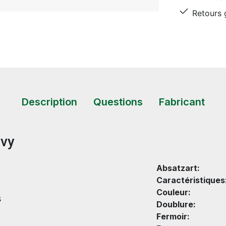
Retours g
Description
Questions
Fabricant
avy
Absatzart:
Caractéristiques
Couleur:
s
Doublure:
Fermoir: