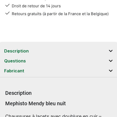
Droit de retour de 14 jours
Retours gratuits (à partir de la France et la Belgique)
Description
Questions
Fabricant
Description
Informations sur le produit
Mephisto Mendy bleu nuit
Chaussures à lacets avec doublure en cuir –