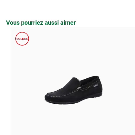
Ignorer la galerie de produits
Vous pourriez aussi aimer