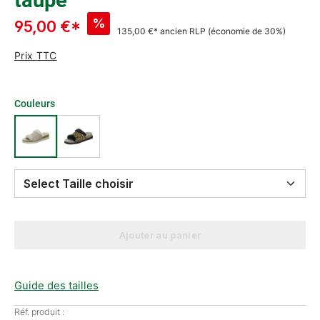
taupe
%
95,00 €*
135,00 €*
ancien RLP
(économie de 30%)
Prix TTC
Couleurs
Select Taille choisir
Ajouter au panier
Guide des tailles
Réf. produit :