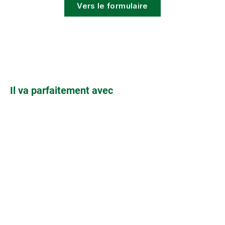
Vers le formulaire
Ignorer la galerie de produits
Il va parfaitement avec