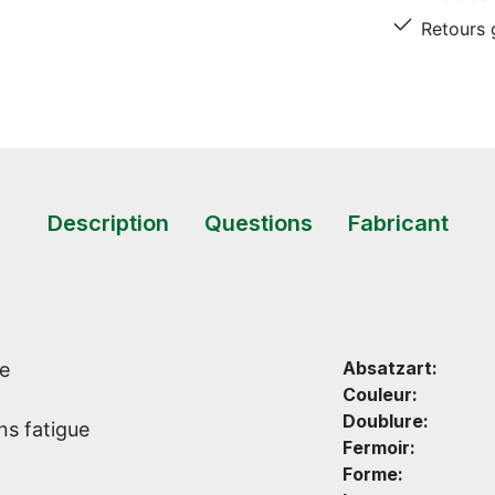
Retours g
Description
Questions
Fabricant
Absatzart:
ue
Couleur:
Doublure:
ns fatigue
Fermoir:
Forme: