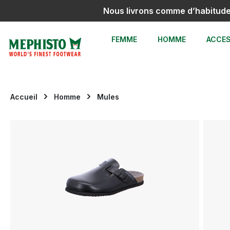
Nous livrons comme d’habitud
sser au contenu principal
Passer à la recherche
Passer à la navigation principale
FEMME
HOMME
ACCES
Accueil
Homme
Mules
Ignorer la galerie d'images