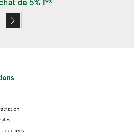
chat de 5% !**
tions
ractation
gales
de données