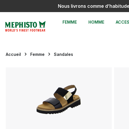
Nous livrons comme d’habitud
sser au contenu principal
Passer à la recherche
Passer à la navigation principale
FEMME
HOMME
ACCES
Accueil
Femme
Sandales
Ignorer la galerie d'images