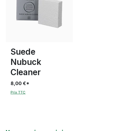
Suede
Nubuck
Cleaner
8,00 €*
Prix TTC
Ignorer la galerie de produits