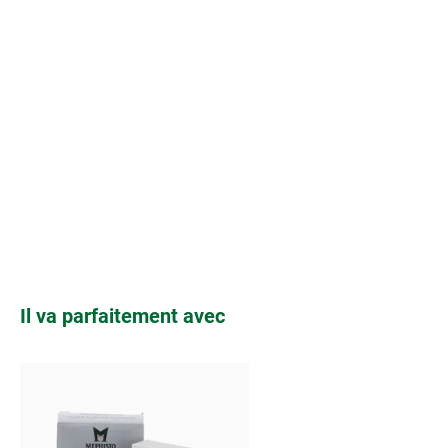
Ignorer la galerie de produits
Il va parfaitement avec