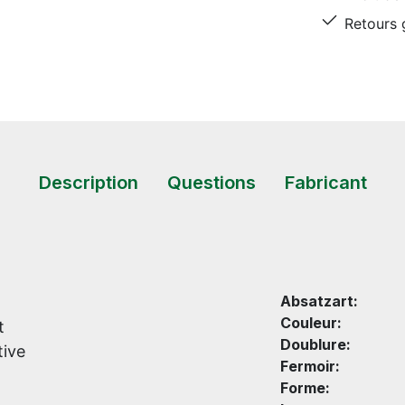
Retours g
Description
Questions
Fabricant
Absatzart:
Couleur:
t
Doublure:
tive
Fermoir:
Forme: