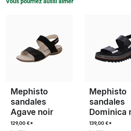
Vous pourriez aussi aimer
beige
Couleurs
6 Couleurs
Disponible en plusieurs tailles
38
39
41
Mephisto
Mephisto
sandales
sandales
Agave noir
Dominica 
129,00 €*
139,00 €*