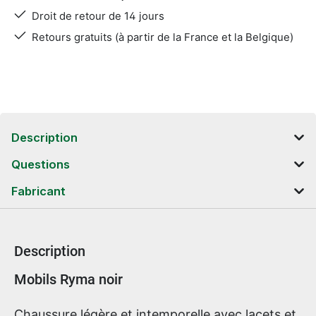
Droit de retour de 14 jours
Retours gratuits (à partir de la France et la Belgique)
Description
Questions
Fabricant
Description
Informations sur le produit
Mobils Ryma noir
Chaussure légère et intemporelle avec lacets et