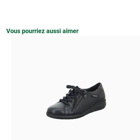
Ignorer la galerie de produits
Vous pourriez aussi aimer