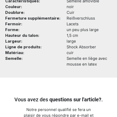
Caractéristiques:
Semelle amovible
Couleur:
noir
Doublure:
Cuir
Fermeture supplémentaire:
Reißverschluss
Fermoir:
Lacets
Forme:
un peu plus large
Hauteur du talon:
1,5 cm
Largeur:
large
Ligne de produits:
Shock Absorber
Matériau:
cuir
Semelle:
Semelle en liège avec
mousse en latex
Vous avez des
questions sur l'article?
.
Notre personnel qualifié se fera un
plaisir de vous répondre par e-mail et