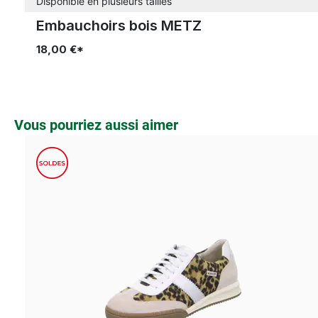
Disponible en plusieurs tailles
Embauchoirs bois METZ
18,00 €*
Ignorer la galerie de produits
Vous pourriez aussi aimer