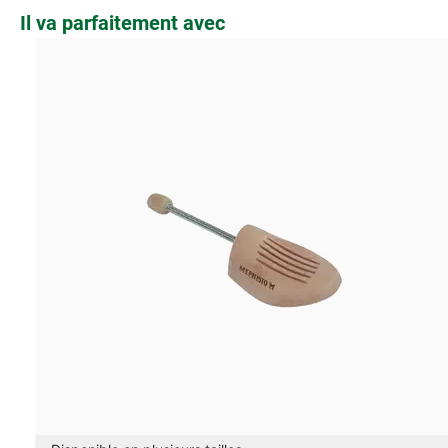
Ignorer la galerie de produits
Il va parfaitement avec