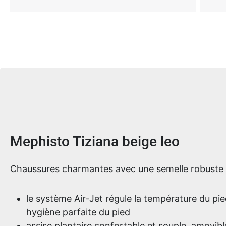
Informations sur le produit
Mephisto Tiziana beige leo
Chaussures charmantes avec une semelle robuste
le système Air-Jet régule la température du pie
hygiène parfaite du pied
assise plantaire confortable et souple, amovibl