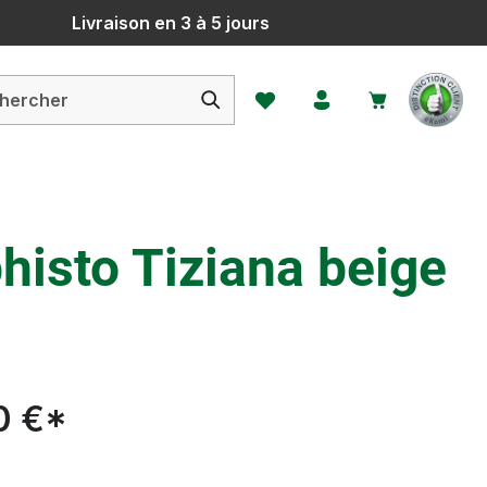
Livraison en 3 à 5 jours
Vous avez 0 articles dans votr
isto Tiziana beige
0 €*