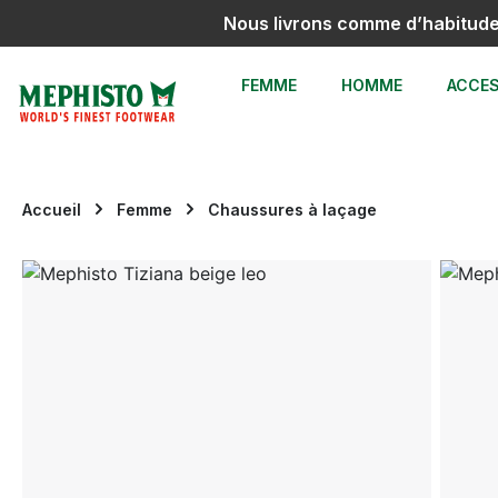
Nous livrons comme d’habitud
sser au contenu principal
Passer à la recherche
Passer à la navigation principale
FEMME
HOMME
ACCES
Accueil
Femme
Chaussures à laçage
Ignorer la galerie d'images