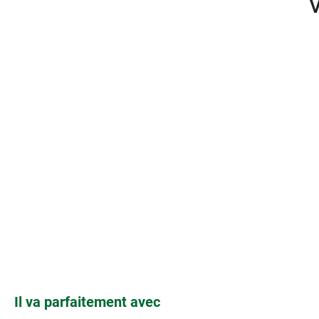
Ignorer la galerie de produits
Il va parfaitement avec