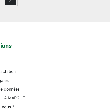
tions
ractation
gales
de données
- LA MARQUE
-nous ?