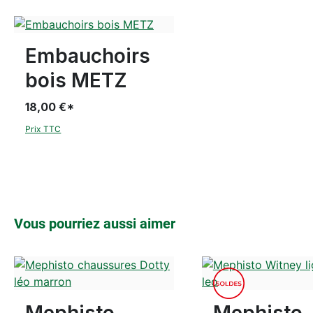
Disponible en plusieurs tailles
Embauchoirs
bois METZ
18,00 €*
Prix TTC
Ignorer la galerie de produits
Vous pourriez aussi aimer
or
bleu
Couleurs
6 Couleurs
Disponible en plusieurs tailles
Disponible en plusieurs