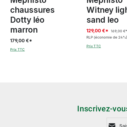
Mephisto
Mephisto
chaussures
Witney lig
Dotty léo
sand leo
marron
129,00 €*
169,00 €
RLP
(économie de 24%
179,00 €*
Prix TTC
Prix TTC
Inscrivez-vou
Adresse e