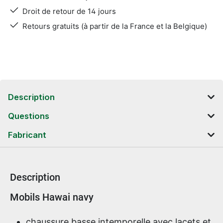
Droit de retour de 14 jours
Retours gratuits (à partir de la France et la Belgique)
Description
Questions
Fabricant
Description
Informations sur le produit
Mobils Hawai navy
chaussure basse intemporelle avec lacets et